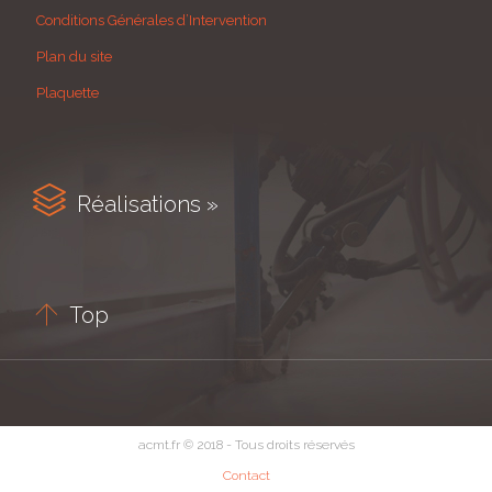
Conditions Générales d’Intervention
Plan du site
Plaquette

Réalisations »

Top
acmt.fr © 2018 - Tous droits réservés
Contact