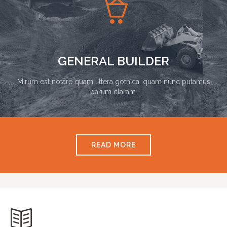

GENERAL BUILDER
Mirum est notare quam littera gothica, quam nunc putamus
parum claram.
READ MORE
